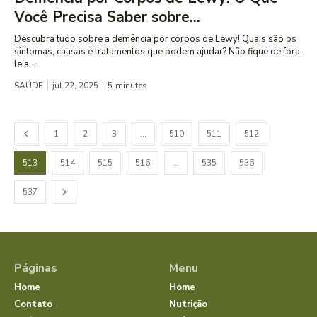
Você Precisa Saber sobre...
Descubra tudo sobre a demência por corpos de Lewy! Quais são os
sintomas, causas e tratamentos que podem ajudar? Não fique de fora,
leia...
SAÚDE
jul 22, 2025
5
minutes
1
2
3
…
510
511
512
513
514
515
516
…
535
536
537
Páginas
Menu
Home
Home
Contato
Nutrição