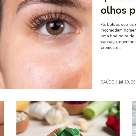
olhos p
As bolsas sob os 
incomodam homens
uma boa noite de 
cansaço, envelhec
cremes e...
SAÚDE
jul 29, 2