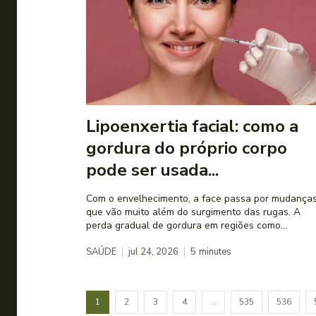
Lipoenxertia facial: como a
gordura do próprio corpo
pode ser usada...
Com o envelhecimento, a face passa por mudança
que vão muito além do surgimento das rugas. A
perda gradual de gordura em regiões como...
SAÚDE
jul 24, 2026
5
minutes
1
2
3
4
…
535
536