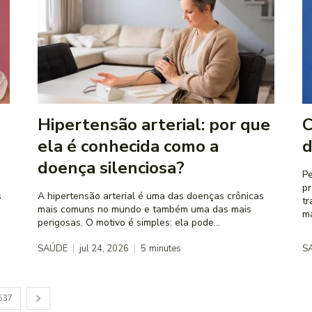
Hipertensão arterial: por que
C
ela é conhecida como a
d
doença silenciosa?
Pe
pr
s
A hipertensão arterial é uma das doenças crônicas
tr
mais comuns no mundo e também uma das mais
ma
perigosas. O motivo é simples: ela pode...
SAÚDE
jul 24, 2026
5
minutes
S
537