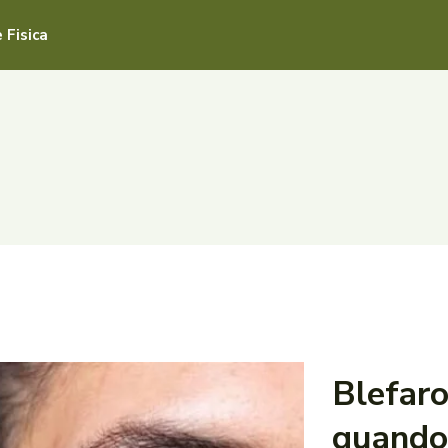
 Fisica
Blefaro
quando 