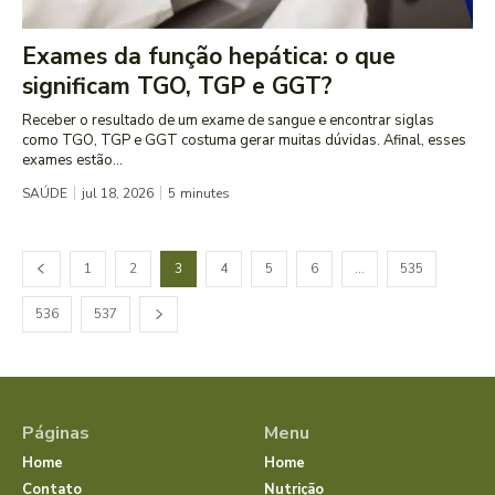
Exames da função hepática: o que
significam TGO, TGP e GGT?
Receber o resultado de um exame de sangue e encontrar siglas
como TGO, TGP e GGT costuma gerar muitas dúvidas. Afinal, esses
exames estão...
SAÚDE
jul 18, 2026
5
minutes
1
2
3
4
5
6
…
535
536
537
Páginas
Menu
Home
Home
Contato
Nutrição