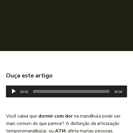
Ouça este artigo
T
00:00
00:00
o
c
a
Você sabia que
dormir com dor
na mandíbula pode ser
d
mais comum do que parece? A disfunção da articulação
o
temporomandibular, ou
ATM
, afeta muitas pessoas,