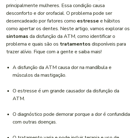
r
principalmente mulheres. Essa condição causa
d
desconforto e dor orofacial. O problema pode ser
e
desencadeado por fatores como
estresse
e hábitos
á
como apertar os dentes. Neste artigo, vamos explorar os
u
sintomas
da disfunção da ATM, como identificar o
d
problema e quais são os
tratamentos
disponíveis para
i
trazer alívio. Fique com a gente e saiba mais!
o
A disfunção da ATM causa dor na mandíbula e
músculos da mastigação.
O estresse é um grande causador da disfunção da
ATM.
O diagnóstico pode demorar porque a dor é confundida
com outras doenças.
O tratamento varia e pode incluir terapia e uso de