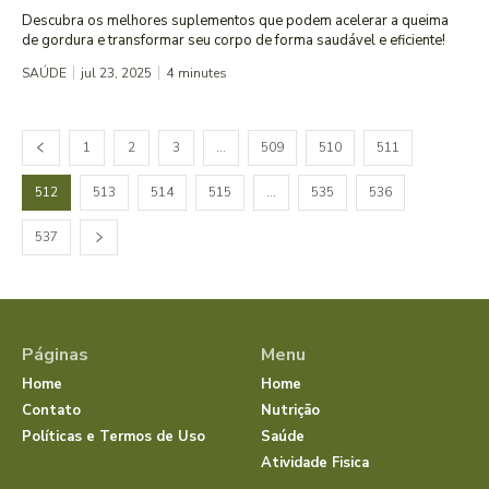
Descubra os melhores suplementos que podem acelerar a queima
de gordura e transformar seu corpo de forma saudável e eficiente!
SAÚDE
jul 23, 2025
4
minutes
1
2
3
…
509
510
511
512
513
514
515
…
535
536
537
Páginas
Menu
Home
Home
Contato
Nutrição
Políticas e Termos de Uso
Saúde
Atividade Fisica