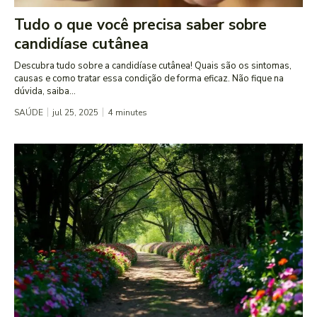
Tudo o que você precisa saber sobre
candidíase cutânea
Descubra tudo sobre a candidíase cutânea! Quais são os sintomas,
causas e como tratar essa condição de forma eficaz. Não fique na
dúvida, saiba...
SAÚDE
jul 25, 2025
4
minutes