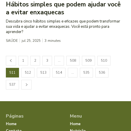
Hábitos simples que podem ajudar você
a evitar enxaquecas
Descubra cinco hábitos simples e eficazes que podem transformar
sua vida e ajudar a evitar enxaquecas. Você está pronto para
aprender?
SAÚDE
jul 25, 2025
3
minutes
1
2
3
…
508
509
510
511
512
513
514
…
535
536
537
Páginas
Menu
Home
Home
Contato
Nutrição