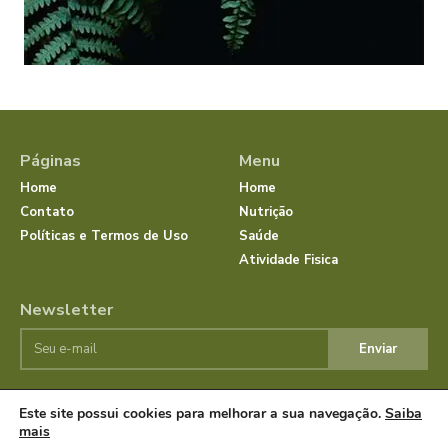
Páginas
Menu
Home
Home
Contato
Nutrição
Políticas e Termos de Uso
Saúde
Atividade Fisica
Newsletter
Enviar
Este site possui cookies para melhorar a sua navegação.
Saiba
© JornalSaudeBemEstar.Com.Br 2025 Todos os direitos
mais
reservados.