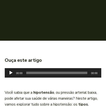
Ouça este artigo
T
00:00
00:00
o
c
a
Você sabia que a
hipotensão
, ou pressão arterial baixa,
d
pode afetar sua saúde de várias maneiras? Neste artigo,
o
vamos explorar tudo sobre a hipotensão: os
tipos
,