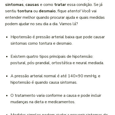
r
sintomas
,
causas
e como
tratar
essa condição. Se já
d
sentiu
tontura
ou
desmaio
, fique atento! Você vai
e
entender melhor quando procurar ajuda e quais medidas
á
podem ajudar no seu dia a dia. Vamos lá?
u
d
Hipotensão é pressão arterial baixa que pode causar
i
sintomas como tontura e desmaio.
o
Existem quatro tipos principais de hipotensão:
postural, pós-prandial, ortostática e neural mediada.
A pressão arterial normal é até 140×90 mmHg, e
hipotensão é quando causa sintomas.
O tratamento varia conforme a causa e pode incluir
mudanças na dieta e medicamentos.