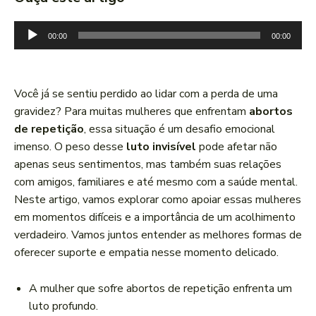
T
00:00
00:00
o
c
a
Você já se sentiu perdido ao lidar com a perda de uma
d
gravidez? Para muitas mulheres que enfrentam
abortos
o
de repetição
, essa situação é um desafio emocional
r
imenso. O peso desse
luto invisível
pode afetar não
d
apenas seus sentimentos, mas também suas relações
e
com amigos, familiares e até mesmo com a saúde mental.
á
Neste artigo, vamos explorar como apoiar essas mulheres
u
em momentos difíceis e a importância de um acolhimento
d
verdadeiro. Vamos juntos entender as melhores formas de
i
oferecer suporte e empatia nesse momento delicado.
o
A mulher que sofre abortos de repetição enfrenta um
luto profundo.