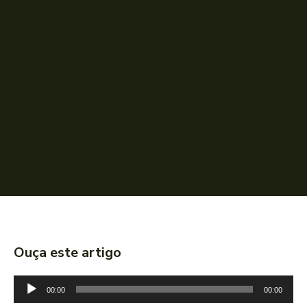
Ouça este artigo
T
00:00
00:00
o