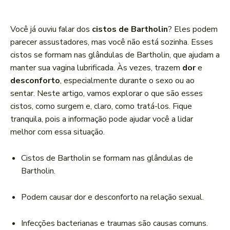
c
a
Você já ouviu falar dos
cistos de Bartholin
? Eles podem
d
parecer assustadores, mas você não está sozinha. Esses
o
cistos se formam nas glândulas de Bartholin, que ajudam a
r
manter sua vagina lubrificada. Às vezes, trazem
dor
e
d
desconforto
, especialmente durante o sexo ou ao
e
sentar. Neste artigo, vamos explorar o que são esses
á
cistos, como surgem e, claro, como tratá-los. Fique
u
tranquila, pois a informação pode ajudar você a lidar
d
melhor com essa situação.
i
o
Cistos de Bartholin se formam nas glândulas de
Bartholin.
Podem causar dor e desconforto na relação sexual.
Infecções bacterianas e traumas são causas comuns.