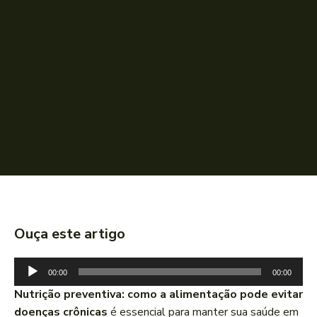
Ouça este artigo
T
00:00
00:00
o
Nutrição preventiva: como a alimentação pode evitar
c
doenças crônicas
é essencial para manter sua saúde em