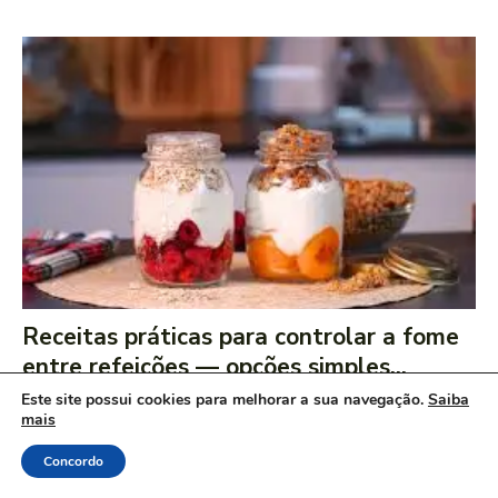
Receitas práticas para controlar a fome
entre refeições — opções simples...
Este site possui cookies para melhorar a sua navegação.
Saiba
Você almoça, mas poucas horas depois já está procurando algo para
mais
beliscar. Ou então passa a tarde inteira com vontade de comer doces,
salgadinhos...
Concordo
NUTRIÇÃO
jun 05, 2026
5
minutes