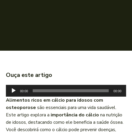
Ouça este artigo
T
00:00
00:00
o
Alimentos ricos em cálcio para idosos com
c
osteoporose
são essenciais para uma vida saudável.
a
Este artigo explora a
importância do cálcio
na nutrição
d
de idosos, destacando como ele beneficia a saúde óssea.
o
Você descobrirá como o cálcio pode prevenir doenças,