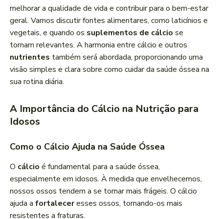
r
melhorar a qualidade de vida e contribuir para o bem-estar
d
geral. Vamos discutir fontes alimentares, como laticínios e
e
vegetais, e quando os
suplementos de cálcio
se
á
tornam relevantes. A harmonia entre cálcio e outros
u
nutrientes
também será abordada, proporcionando uma
d
visão simples e clara sobre como cuidar da saúde óssea na
i
sua rotina diária.
o
A Importância do Cálcio na Nutrição para
Idosos
Como o Cálcio Ajuda na Saúde Óssea
O
cálcio
é fundamental para a saúde óssea,
especialmente em idosos. À medida que envelhecemos,
nossos ossos tendem a se tornar mais frágeis. O cálcio
ajuda a
fortalecer
esses ossos, tornando-os mais
resistentes a fraturas.