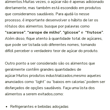
alimentos.Muitas vezes, o açúcar não é apenas adicionado⁣
diretamente, mas também está escondido em produtos
que consideramos saudáveis. Para ⁣ajudá-lo nesse
processo, é importante desenvolver o hábito de⁢ ler os
rótulos dos alimentos. busque por palavras como
“sacarose”
,
“xarope de milho”
,
“glicose”
e ‍
“frutose”
.
Além⁤ disso, fique atento à quantidade total de açúcares,
‍que pode ser listada sob diferentes nomes, tornando
difícil perceber ​o verdadeiro teor de açúcar do produto.
Outro ponto a ser considerado são os ⁢alimentos⁣ que
geralmente ‍contêm⁤ grandes‍ quantidades de
açúcar.Muitos produtos industrializados,mesmo ⁢aqueles
anunciados como “light” ou “baixos em calorias”,podem ser
disfarçados de opções saudáveis. Faça uma lista dos
alimentos ​a serem evitados,como:
Refrigerantes e ⁢bebidas adoçadas