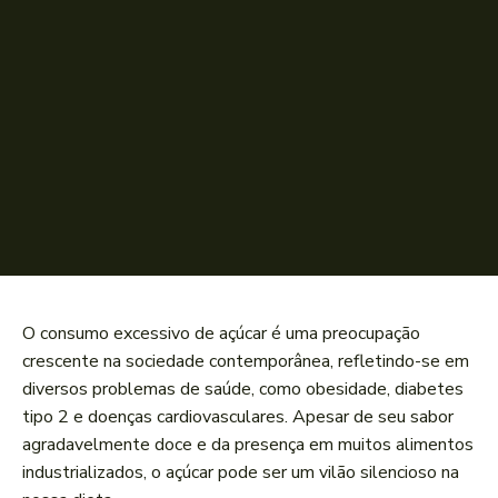
O consumo excessivo ⁣de açúcar é uma​ preocupação
crescente​ na sociedade contemporânea, refletindo-se em
‍diversos problemas de saúde, como obesidade, diabetes
tipo 2 e doenças cardiovasculares. Apesar de ‌seu sabor⁣
agradavelmente doce e da presença em muitos alimentos
industrializados, o açúcar pode ser um vilão silencioso na