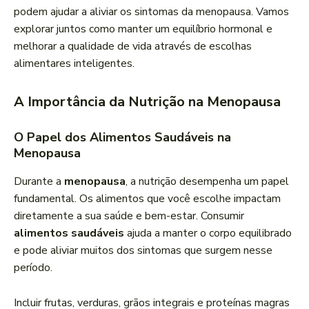
r
podem ajudar a aliviar os sintomas da menopausa. Vamos
d
explorar juntos como manter um equilíbrio hormonal e
e
melhorar a qualidade de vida através de escolhas
á
alimentares inteligentes.
u
d
A Importância da Nutrição na Menopausa
i
o
O Papel dos Alimentos Saudáveis na
Menopausa
Durante a
menopausa
, a nutrição desempenha um papel
fundamental. Os alimentos que você escolhe impactam
diretamente a sua saúde e bem-estar. Consumir
alimentos saudáveis
ajuda a manter o corpo equilibrado
e pode aliviar muitos dos sintomas que surgem nesse
período.
Incluir frutas, verduras, grãos integrais e proteínas magras