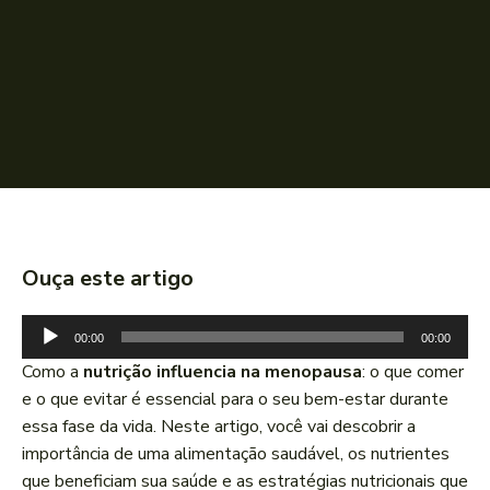
Ouça este artigo
T
00:00
00:00
o
Como a
nutrição influencia na menopausa
: o que comer
c
e o que evitar é essencial para o seu bem-estar durante
a
essa fase da vida. Neste artigo, você vai descobrir a
d
importância de uma alimentação saudável, os nutrientes
o
que beneficiam sua saúde e as estratégias nutricionais que