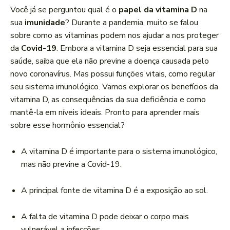
a
Você já se perguntou qual é o
papel da vitamina D
na
d
sua
imunidade
? Durante a pandemia, muito se falou
o
sobre como as vitaminas podem nos ajudar a nos proteger
r
da
Covid-19
. Embora a vitamina D seja essencial para sua
d
saúde, saiba que ela não previne a doença causada pelo
e
novo coronavírus. Mas possui funções vitais, como regular
á
seu sistema imunológico. Vamos explorar os benefícios da
u
vitamina D, as consequências da sua deficiência e como
d
mantê-la em níveis ideais. Pronto para aprender mais
i
sobre esse hormônio essencial?
o
A vitamina D é importante para o sistema imunológico,
mas não previne a Covid-19.
A principal fonte de vitamina D é a exposição ao sol.
A falta de vitamina D pode deixar o corpo mais
vulnerável a infecções.