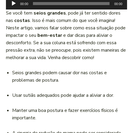
T
00:00
00:00
o
Se você tem
seios grandes
, pode já ter sentido dores
c
nas
costas
. Isso é mais comum do que você imagina!
a
Neste artigo, vamos falar sobre como essa situação pode
d
impactar o seu
bem-estar
e dar dicas para aliviar o
o
desconforto. Se a sua coluna está sofrendo com essa
r
pressão extra, não se preocupe, pois existem maneiras de
d
melhorar a sua vida. Venha descobrir como!
e
á
Seios grandes podem causar dor nas costas e
u
problemas de postura.
d
i
Usar sutiãs adequados pode ajudar a aliviar a dor.
o
Manter uma boa postura e fazer exercícios físicos é
importante.