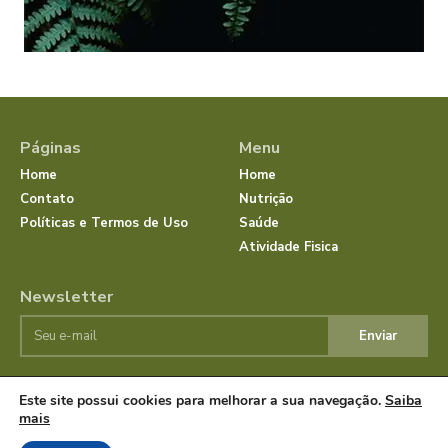
Páginas
Menu
Home
Home
Contato
Nutrição
Políticas e Termos de Uso
Saúde
Atividade Fisica
Newsletter
Enviar
Este site possui cookies para melhorar a sua navegação.
Saiba
© JornalSaudeBemEstar.Com.Br 2025 Todos os direitos
mais
reservados.