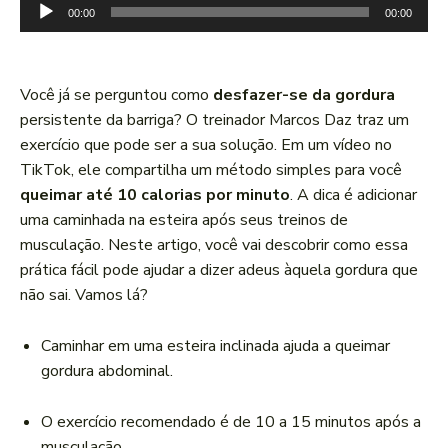
T
00:00
00:00
o
c
a
Você já se perguntou como
desfazer-se da gordura
d
persistente da barriga? O treinador Marcos Daz traz um
o
exercício que pode ser a sua solução. Em um vídeo no
r
TikTok, ele compartilha um método simples para você
d
queimar até 10 calorias por minuto
. A dica é adicionar
e
uma caminhada na esteira após seus treinos de
á
musculação. Neste artigo, você vai descobrir como essa
u
prática fácil pode ajudar a dizer adeus àquela gordura que
d
não sai. Vamos lá?
i
o
Caminhar em uma esteira inclinada ajuda a queimar
gordura abdominal.
O exercício recomendado é de 10 a 15 minutos após a
musculação.