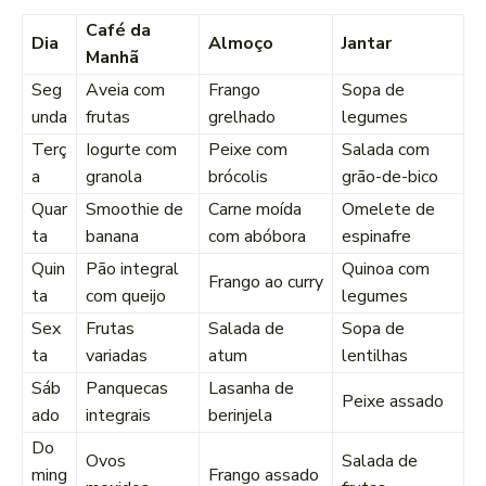
Café da
Dia
Almoço
Jantar
Manhã
Seg
Aveia com
Frango
Sopa de
unda
frutas
grelhado
legumes
Terç
Iogurte com
Peixe com
Salada com
a
granola
brócolis
grão-de-bico
Quar
Smoothie de
Carne moída
Omelete de
ta
banana
com abóbora
espinafre
Quin
Pão integral
Quinoa com
Frango ao curry
ta
com queijo
legumes
Sex
Frutas
Salada de
Sopa de
ta
variadas
atum
lentilhas
Sáb
Panquecas
Lasanha de
Peixe assado
ado
integrais
berinjela
Do
Ovos
Salada de
ming
Frango assado