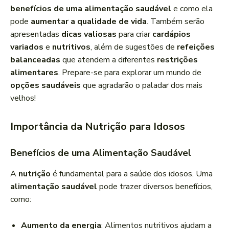
r
benefícios de uma alimentação saudável
e como ela
d
pode
aumentar a qualidade de vida
. Também serão
e
apresentadas
dicas valiosas
para criar
cardápios
á
variados
e
nutritivos
, além de sugestões de
refeições
u
balanceadas
que atendem a diferentes
restrições
d
alimentares
. Prepare-se para explorar um mundo de
i
opções saudáveis
que agradarão o paladar dos mais
o
velhos!
Importância da Nutrição para Idosos
Benefícios de uma Alimentação Saudável
A
nutrição
é fundamental para a saúde dos idosos. Uma
alimentação saudável
pode trazer diversos benefícios,
como:
Aumento da energia
: Alimentos nutritivos ajudam a