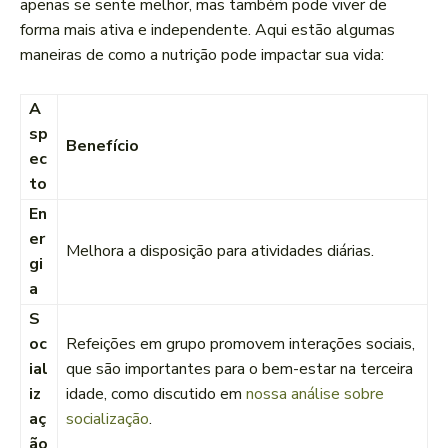
apenas se sente melhor, mas também pode viver de
forma mais ativa e independente. Aqui estão algumas
maneiras de como a nutrição pode impactar sua vida:
A
sp
Benefício
ec
to
En
er
Melhora a disposição para atividades diárias.
gi
a
S
oc
Refeições em grupo promovem interações sociais,
ial
que são importantes para o bem-estar na terceira
iz
idade, como discutido em
nossa análise sobre
aç
socialização
.
ão