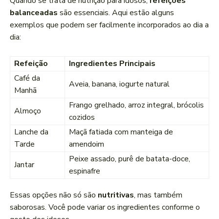
Quando se trata de nutrição para idosos,
refeições
balanceadas
são essenciais. Aqui estão alguns
exemplos que podem ser facilmente incorporados ao dia a
dia:
Refeição
Ingredientes Principais
Café da
Aveia, banana, iogurte natural
Manhã
Frango grelhado, arroz integral, brócolis
Almoço
cozidos
Lanche da
Maçã fatiada com manteiga de
Tarde
amendoim
Peixe assado, purê de batata-doce,
Jantar
espinafre
Essas opções não só são
nutritivas
, mas também
saborosas. Você pode variar os ingredientes conforme o