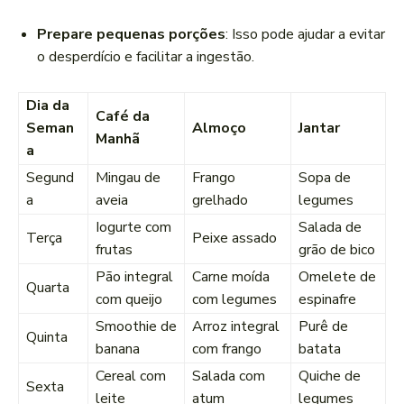
Prepare pequenas porções
: Isso pode ajudar a evitar
o desperdício e facilitar a ingestão.
Dia da
Café da
Seman
Almoço
Jantar
Manhã
a
Segund
Mingau de
Frango
Sopa de
a
aveia
grelhado
legumes
Iogurte com
Salada de
Terça
Peixe assado
frutas
grão de bico
Pão integral
Carne moída
Omelete de
Quarta
com queijo
com legumes
espinafre
Smoothie de
Arroz integral
Purê de
Quinta
banana
com frango
batata
Cereal com
Salada com
Quiche de
Sexta
leite
atum
legumes