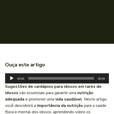
Ouça este artigo
T
00:00
00:00
o
Sugestões de cardápios para idosos em lares de
c
idosos
são essenciais para garantir uma
nutrição
a
adequada
e promover uma
vida saudável
. Neste artigo,
d
você descobrirá a
importância da nutrição
para a saúde
o
física e mental dos idosos, aprendendo sobre os