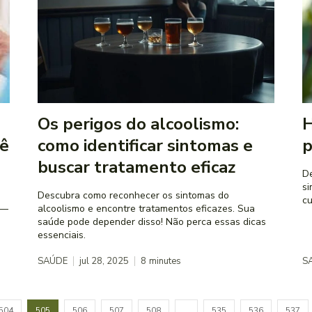
Os perigos do alcoolismo:
H
cê
como identificar sintomas e
p
buscar tratamento eficaz
De
si
Descubra como reconhecer os sintomas do
cu
 —
alcoolismo e encontre tratamentos eficazes. Sua
saúde pode depender disso! Não perca essas dicas
essenciais.
SAÚDE
jul 28, 2025
8
minutes
S
504
505
506
507
508
…
535
536
537