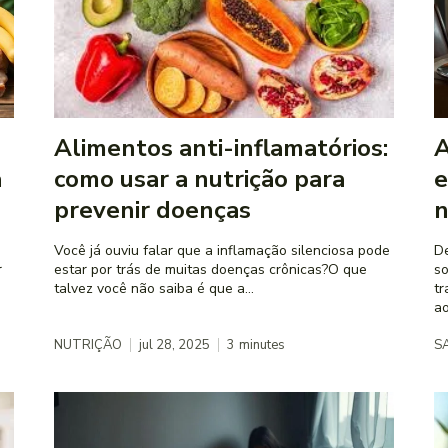
Alimentos anti-inflamatórios:
A
a
como usar a nutrição para
e
prevenir doenças
n
Você já ouviu falar que a inflamação silenciosa pode
De
r
estar por trás de muitas doenças crônicas?O que
so
talvez você não saiba é que a...
tr
ao
NUTRIÇÃO
jul 28, 2025
3
minutes
S