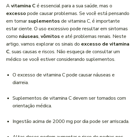
a
A
vitamina C
é essencial para a sua saúde, mas o
d
excesso
pode causar problemas. Se você está pensando
o
em tomar
suplementos
de vitamina C, é importante
r
estar ciente. O uso excessivo pode resultar em sintomas
d
como
náuseas
,
vômitos
e até problemas renais. Neste
e
artigo, vamos explorar os sinais do
excesso de vitamina
á
C
, suas causas e riscos. Não esqueça de consultar um
u
médico se você estiver considerando suplementos.
d
i
O excesso de vitamina C pode causar náuseas e
o
diarreia.
Suplementos de vitamina C devem ser tomados com
orientação médica.
Ingestão acima de 2000 mg por dia pode ser arriscada.