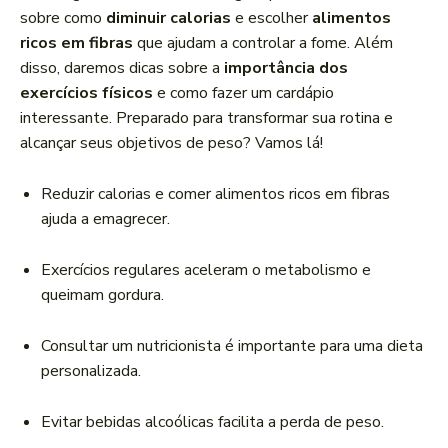
a
sobre como
diminuir calorias
e escolher
alimentos
d
ricos em fibras
que ajudam a controlar a fome. Além
o
disso, daremos dicas sobre a
importância dos
r
exercícios físicos
e como fazer um cardápio
d
interessante. Preparado para transformar sua rotina e
e
alcançar seus objetivos de peso? Vamos lá!
á
u
Reduzir calorias e comer alimentos ricos em fibras
d
ajuda a emagrecer.
i
o
Exercícios regulares aceleram o metabolismo e
queimam gordura.
Consultar um nutricionista é importante para uma dieta
personalizada.
Evitar bebidas alcoólicas facilita a perda de peso.