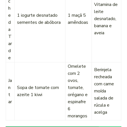
c
Vitamina de
h
leite
e
1 iogurte desnatado
1 maçã 5
desnatado,
d
sementes de abóbora
amêndoas
banana e
a
aveia
T
ar
d
e
Omelete
Berinjela
com 2
recheada
Ja
ovos,
com carne
n
Sopa de tomate com
tomate,
moída
t
azeite 1 kiwi
orégano e
salada de
ar
espinafre
rúcula e
6
acelga
morangos