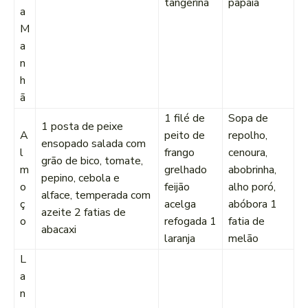
tangerina
papaia
a
M
a
n
h
ã
1 filé de
Sopa de
1 posta de peixe
A
peito de
repolho,
ensopado salada com
l
frango
cenoura,
grão de bico, tomate,
m
grelhado
abobrinha,
pepino, cebola e
o
feijão
alho poró,
alface, temperada com
ç
acelga
abóbora 1
azeite 2 fatias de
o
refogada 1
fatia de
abacaxi
laranja
melão
L
a
n