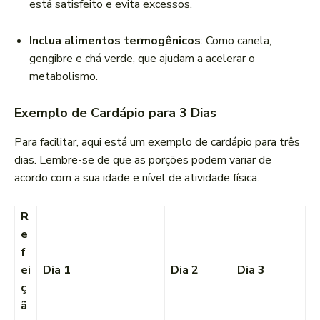
está satisfeito e evita excessos.
Inclua alimentos termogênicos
: Como canela,
gengibre e chá verde, que ajudam a acelerar o
metabolismo.
Exemplo de Cardápio para 3 Dias
Para facilitar, aqui está um exemplo de cardápio para três
dias. Lembre-se de que as porções podem variar de
acordo com a sua idade e nível de atividade física.
R
e
f
ei
Dia 1
Dia 2
Dia 3
ç
ã