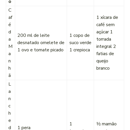
o
C
af
1 xícara de
é
café sem
d
açúcar 1
200 ml de leite
1 copo de
a
torrada
desnatado omelete de
suco verde
M
integral 2
1 ovo e tomate picado
1 crepioca
a
fatias de
n
queijo
h
branco
ã
L
a
n
c
h
e
1
½ mamão
d
1 pera