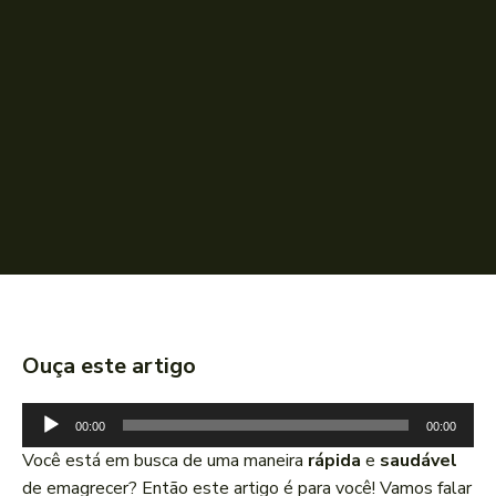
Ouça este artigo
T
00:00
00:00
o
Você está em busca de uma maneira
rápida
e
saudável
c
de emagrecer? Então este artigo é para você! Vamos falar