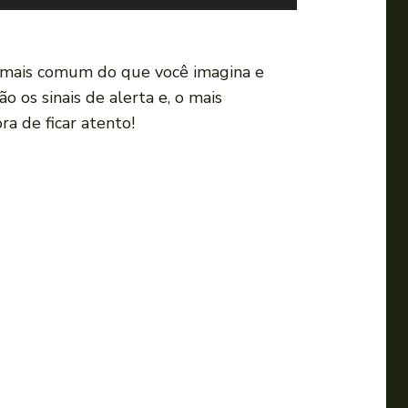
s
e
a
mais comum do que você imagina e
s
 os sinais de alerta e, o mais
s
ra de ficar atento!
e
t
a
s
p
a
r
a
c
i
m