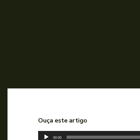
Ouça este artigo
T
00:00