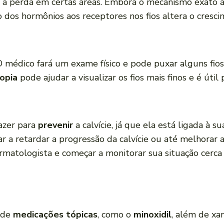
va à perda em certas áreas. Embora o mecanismo exato 
 dos hormônios aos receptores nos fios altera o cresci
O médico fará um exame físico e pode puxar alguns fios 
opia
pode ajudar a visualizar os fios mais finos e é út
azer para
prevenir
a calvície, já que ela está ligada à s
ar a retardar a progressão da calvície ou até melhorar 
rmatologista e começar a monitorar sua situação cerc
 de
medicações tópicas
, como o
minoxidil
, além de xam