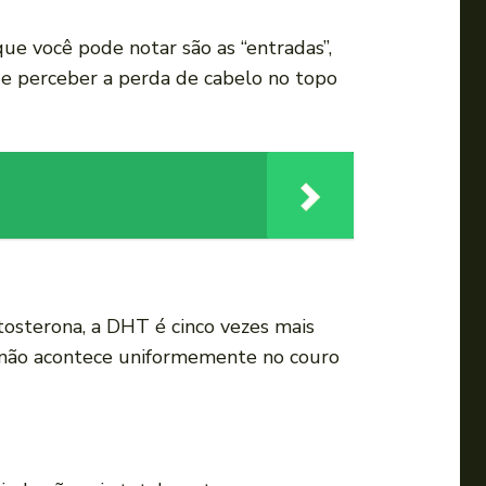
a
u
ue você pode notar são as “entradas”,
m
ode perceber a perda de cabelo no topo
e
n
t
a
r
o
u
d
stosterona, a DHT é cinco vezes mais
i
e não acontece uniformemente no couro
m
i
n
u