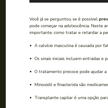
o
c
a
Você já se perguntou se é possível
prev
d
pode começar na adolescência. Neste arti
o
importante, como tratar e retardar a per
r
d
A calvície masculina é causada por fa
e
á
Os sinais iniciais incluem entradas e
u
d
O tratamento precoce pode ajudar a re
i
o
Minoxidil e finasterida são medicamen
Transplante capilar é uma opção para