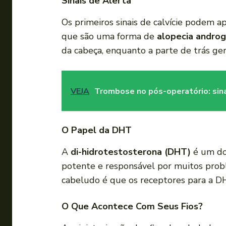
Sinais de Alerta
Os primeiros sinais de calvície podem a
que são uma forma de
alopecia andro
da cabeça, enquanto a parte de trás ge
VEJA
Trombose no pós-operatório: sina
O Papel da DHT
A
di-hidrotestosterona (DHT)
é um dos
potente e responsável por muitos probl
cabeludo é que os receptores para a DH
O Que Acontece Com Seus Fios?