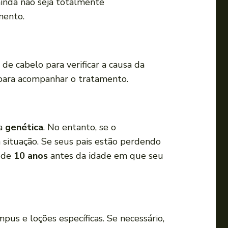
ainda não seja totalmente
i
mento.
r
o
v
o
de cabelo para verificar a causa da
l
il para acompanhar o tratamento.
u
m
e
ua
genética
. No entanto, se o
.
a situação. Se seus pais estão perdendo
a de
10 anos
antes da idade em que seu
pus e loções específicas. Se necessário,