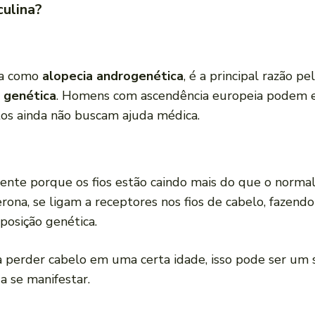
culina?
da como
alopecia androgenética
, é a principal razão 
a
genética
. Homens com ascendência europeia podem es
tos ainda não buscam ajuda médica.
nte porque os fios estão caindo mais do que o normal
erona, se ligam a receptores nos fios de cabelo, fazen
posição genética.
erder cabelo em uma certa idade, isso pode ser um si
 a se manifestar.