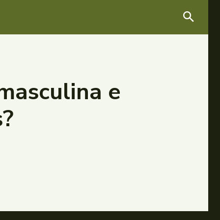
 masculina e
s?