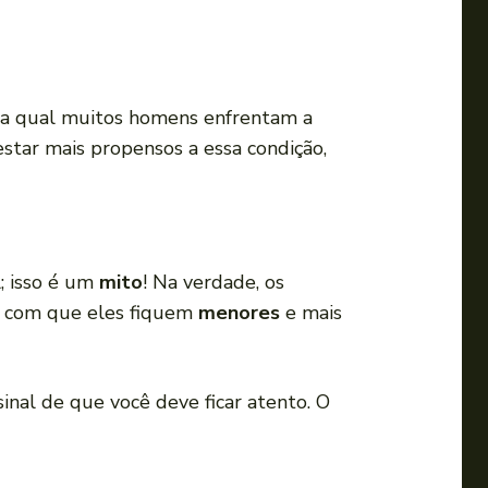
a
o
u
p
pela qual muitos homens enfrentam a
a
tar mais propensos a essa condição,
r
a
b
a
; isso é um
mito
! Na verdade, os
i
do com que eles fiquem
menores
e mais
x
o
p
nal de que você deve ficar atento. O
a
r
a