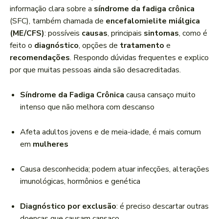
a
informação clara sobre a
síndrome da fadiga crônica
d
(SFC), também chamada de
encefalomielite miálgica
o
(ME/CFS)
: possíveis
causas
, principais
sintomas
, como é
r
feito o
diagnóstico
, opções de
tratamento
e
d
recomendações
. Respondo dúvidas frequentes e explico
e
por que muitas pessoas ainda são desacreditadas.
á
u
Síndrome da Fadiga Crônica
causa cansaço muito
d
intenso que não melhora com descanso
i
o
Afeta adultos jovens e de meia-idade, é mais comum
em
mulheres
Causa desconhecida; podem atuar infecções, alterações
imunológicas, hormônios e genética
Diagnóstico por exclusão
: é preciso descartar outras
doenças que causam cansaço