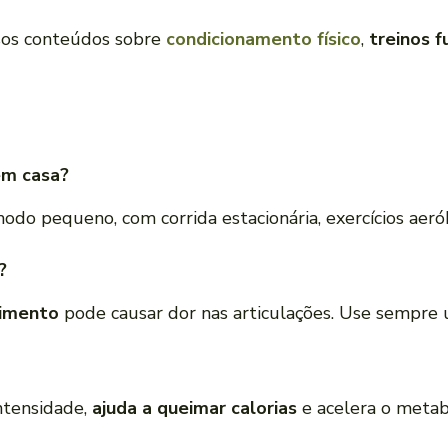
sos conteúdos sobre
condicionamento físico
,
treinos f
em casa?
o pequeno, com corrida estacionária, exercícios aerób
?
imento
pode causar dor nas articulações. Use sempr
ntensidade,
ajuda a queimar calorias
e acelera o metab