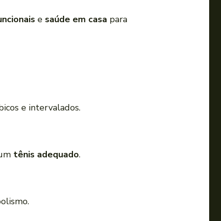
uncionais
e
saúde em casa
para
icos e intervalados.
e um
tênis adequado
.
olismo.