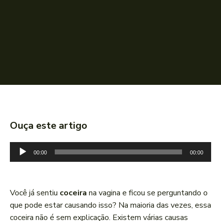
Ouça este artigo
T
00:00
00:00
o
c
a
Você já sentiu
coceira
na vagina e ficou se perguntando o
d
que pode estar causando isso? Na maioria das vezes, essa
o
coceira não é sem explicação. Existem várias causas