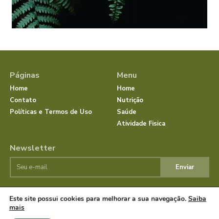
Páginas
Menu
Home
Home
Contato
Nutrição
Políticas e Termos de Uso
Saúde
Atividade Fisica
Newsletter
Enviar
Este site possui cookies para melhorar a sua navegação.
Saiba
© JornalSaudeBemEstar.Com.Br 2025 Todos os direitos
mais
reservados.