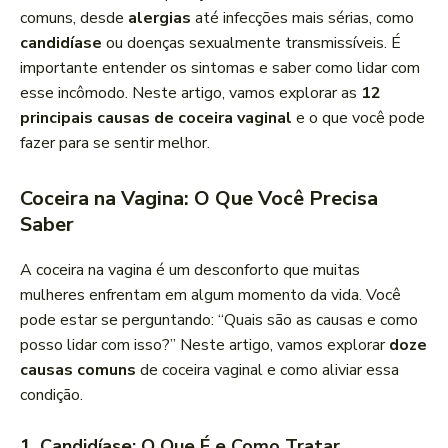
r
comuns, desde
alergias
até infecções mais sérias, como
d
candidíase
ou doenças sexualmente transmissíveis. É
e
importante entender os sintomas e saber como lidar com
á
esse incômodo. Neste artigo, vamos explorar as
12
u
principais causas de coceira vaginal
e o que você pode
d
fazer para se sentir melhor.
i
o
Coceira na Vagina: O Que Você Precisa
Saber
A coceira na vagina é um desconforto que muitas
mulheres enfrentam em algum momento da vida. Você
pode estar se perguntando: “Quais são as causas e como
posso lidar com isso?” Neste artigo, vamos explorar
doze
causas comuns
de coceira vaginal e como aliviar essa
condição.
1. Candidíase: O Que É e Como Tratar