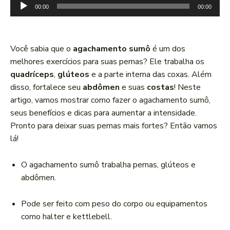
T
00:00
00:00
o
c
a
Você sabia que o
agachamento sumô
é um dos
d
melhores exercícios para suas pernas? Ele trabalha os
o
quadríceps
,
glúteos
e a parte interna das coxas. Além
r
disso, fortalece seu
abdômen
e suas
costas
! Neste
d
artigo, vamos mostrar como fazer o agachamento sumô,
e
seus benefícios e dicas para aumentar a intensidade.
á
Pronto para deixar suas pernas mais fortes? Então vamos
u
lá!
d
i
O agachamento sumô trabalha pernas, glúteos e
o
abdômen.
Pode ser feito com peso do corpo ou equipamentos
como halter e kettlebell.