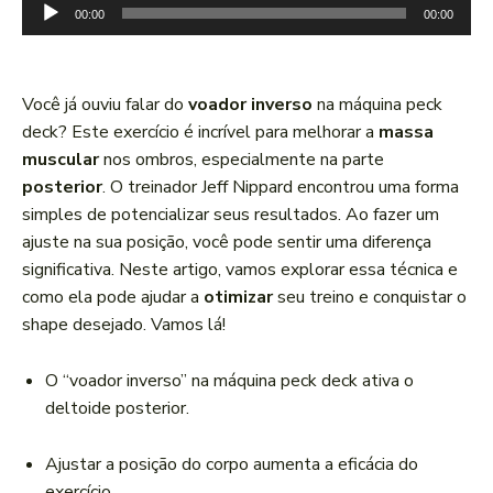
T
00:00
00:00
o
c
a
Você já ouviu falar do
voador inverso
na máquina peck
d
deck? Este exercício é incrível para melhorar a
massa
o
muscular
nos ombros, especialmente na parte
r
posterior
. O treinador Jeff Nippard encontrou uma forma
d
simples de potencializar seus resultados. Ao fazer um
e
ajuste na sua posição, você pode sentir uma diferença
á
significativa. Neste artigo, vamos explorar essa técnica e
u
como ela pode ajudar a
otimizar
seu treino e conquistar o
d
shape desejado. Vamos lá!
i
o
O “voador inverso” na máquina peck deck ativa o
deltoide posterior.
Ajustar a posição do corpo aumenta a eficácia do
exercício.