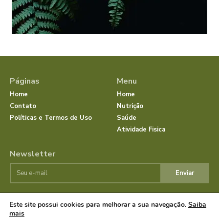
Páginas
Menu
Home
Home
Contato
Nutrição
Políticas e Termos de Uso
Saúde
Atividade Fisica
Newsletter
Enviar
Este site possui cookies para melhorar a sua navegação.
Saiba
© JornalSaudeBemEstar.Com.Br 2025 Todos os direitos
mais
reservados.