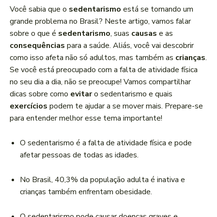
a
Você sabia que o
sedentarismo
está se tornando um
d
grande problema no Brasil? Neste artigo, vamos falar
o
sobre o que é
sedentarismo
, suas
causas
e as
r
consequências
para a saúde. Aliás, você vai descobrir
d
como isso afeta não só adultos, mas também as
crianças
.
e
Se você está preocupado com a falta de atividade física
á
no seu dia a dia, não se preocupe! Vamos compartilhar
u
dicas sobre como
evitar
o sedentarismo e quais
d
exercícios
podem te ajudar a se mover mais. Prepare-se
i
para entender melhor esse tema importante!
o
O sedentarismo é a falta de atividade física e pode
afetar pessoas de todas as idades.
No Brasil, 40,3% da população adulta é inativa e
crianças também enfrentam obesidade.
O sedentarismo pode causar doenças graves e