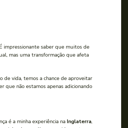
a
o
u
p
a
r
 É impressionante saber que muitos de
a
dual, mas uma transformação que afeta
b
a
i
 de vida, temos a chance de aproveitar
x
der que não estamos apenas adicionando
o
p
a
r
ça é a minha experiência na
Inglaterra
,
a