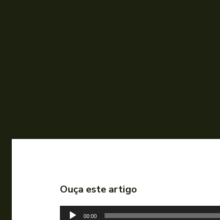
Ouça este artigo
T
00:00