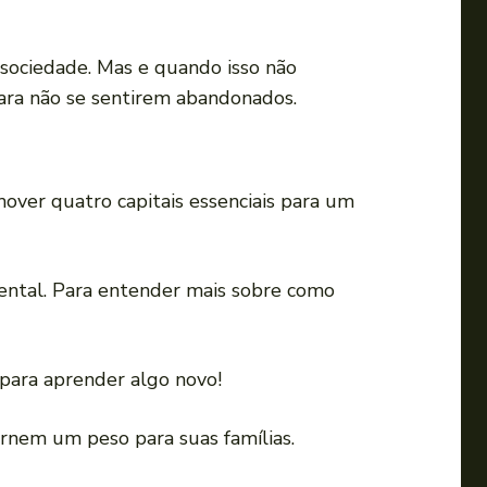
i
r
sociedade. Mas e quando isso não
o
ra não se sentirem abandonados.
v
o
l
u
over quatro capitais essenciais para um
m
e
.
mental. Para entender mais sobre como
 para aprender algo novo!
ornem um peso para suas famílias.