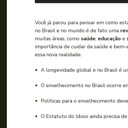
o
c
a
Você já parou para pensar em como es
d
no Brasil e no mundo é de fato uma
re
o
muitas áreas, como
saúde
,
educação
e
r
importância de cuidar da saúde e bem-
d
essa nova realidade.
e
á
A longevidade global e no Brasil é u
u
d
O envelhecimento no Brasil ocorre em
i
o
Políticas para o envelhecimento deve
O Estatuto do Idoso ainda precisa de