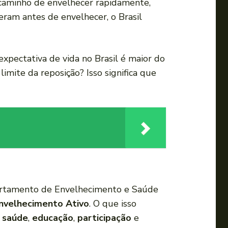
caminho de envelhecer rapidamente,
a
eram antes de envelhecer, o Brasil
u
m
e
a expectativa de vida no Brasil é maior do
n
imite da reposição? Isso significa que
t
a
r
o
u
d
i
m
partamento de Envelhecimento e Saúde
i
Envelhecimento Ativo
. O que isso
n
e
saúde
,
educação
,
participação
e
u