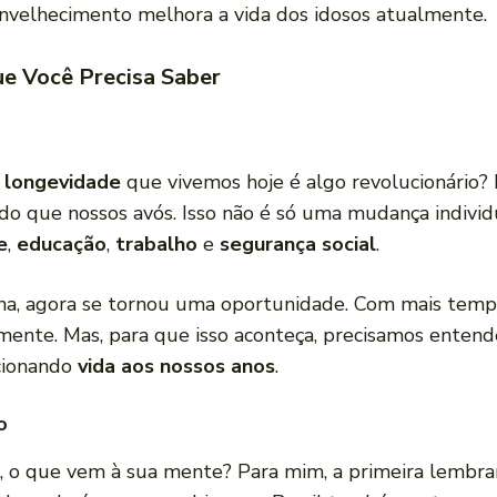
velhecimento melhora a vida dos idosos atualmente.
e Você Precisa Saber
a
longevidade
que vivemos hoje é algo revolucionário?
 do que nossos avós. Isso não é só uma mudança indivi
e
,
educação
,
trabalho
e
segurança social
.
a, agora se tornou uma oportunidade. Com mais tempo
mente. Mas, para que isso aconteça, precisamos enten
icionando
vida aos nossos anos
.
o
o que vem à sua mente? Para mim, a primeira lembran