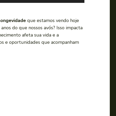
s
e
a
longevidade
que estamos vendo hoje
s
a anos do que nossos avós? Isso impacta
s
hecimento afeta sua vida e a
e
afios e oportunidades que acompanham
t
a
s
p
a
r
a
c
i
m