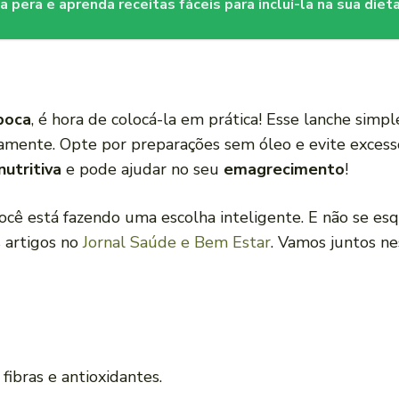
a pera e aprenda receitas fáceis para incluí-la na sua dieta
poca
, é hora de colocá-la em prática! Esse lanche sim
mente. Opte por preparações sem óleo e evite excesso
nutritiva
e pode ajudar no seu
emagrecimento
!
ê está fazendo uma escolha inteligente. E não se esque
s artigos no
Jornal Saúde e Bem Estar
. Vamos juntos ne
fibras e antioxidantes.