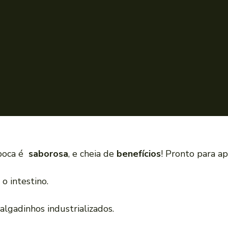
ipoca é
saborosa
, e cheia de
benefícios
! Pronto para a
o intestino.
lgadinhos industrializados.