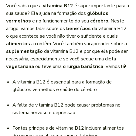
a
Você sabia que a
vitamina B12
é super importante para a
d
sua saúde? Ela ajuda na formação dos
glóbulos
o
vermelhos
e no funcionamento do seu
cérebro
. Neste
r
artigo, vamos falar sobre os
benefícios
da vitamina B12,
d
o que acontece se você não tiver o suficiente e quais
e
alimentos
a contêm. Você também vai aprender sobre a
á
suplementação
da vitamina B12 e por que ela pode ser
u
necessária, especialmente se você segue uma dieta
d
vegetariana
ou teve uma
cirurgia bariátrica
. Vamos lá!
i
o
A vitamina B12 é essencial para a formação de
glóbulos vermelhos e saúde do cérebro.
A falta de vitamina B12 pode causar problemas no
sistema nervoso e depressão.
Fontes principais de vitamina B12 incluem alimentos
de origem animal, como carne e laticínios.