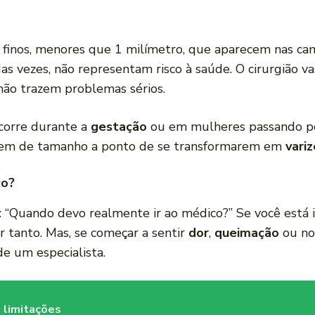
 finos, menores que 1 milímetro, que aparecem nas cama
s vezes, não representam risco à saúde. O cirurgião va
, não trazem problemas sérios.
ocorre durante a
gestação
ou em mulheres passando p
tem de tamanho a ponto de se transformarem em
vari
co?
: “Quando devo realmente ir ao médico?” Se você está
r tanto. Mas, se começar a sentir
dor
,
queimação
ou no
de um especialista.
m limitações