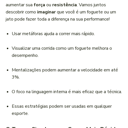
r
aumentar sua
força
ou
resistência
. Vamos juntos
d
descobrir como
imaginar
que você é um foguete ou um
e
jato pode fazer toda a diferença na sua performance!
á
u
Usar metáforas ajuda a correr mais rápido.
d
i
Visualizar uma corrida como um foguete melhora o
o
desempenho.
Mentalizações podem aumentar a velocidade em até
3%.
O foco na linguagem interna é mais eficaz que a técnica.
Essas estratégias podem ser usadas em qualquer
esporte.