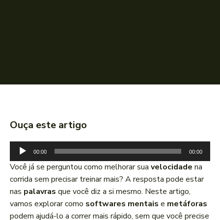
Ouça este artigo
T
00:00
00:00
o
Você já se perguntou como melhorar sua
velocidade
na
c
corrida sem precisar treinar mais? A resposta pode estar
a
nas
palavras
que você diz a si mesmo. Neste artigo,
d
vamos explorar como
softwares mentais
e
metáforas
o
podem ajudá-lo a correr mais rápido, sem que você precise