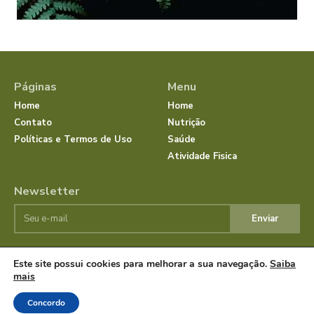
Páginas
Menu
Home
Home
Contato
Nutrição
Políticas e Termos de Uso
Saúde
Atividade Fisica
Newsletter
Enviar
Este site possui cookies para melhorar a sua navegação.
Saiba
© JornalSaudeBemEstar.Com.Br 2025 Todos os direitos
mais
reservados.
Concordo