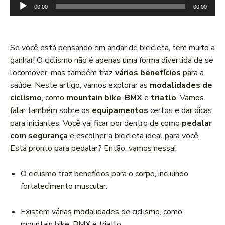
T
00:00
00:00
o
c
a
Se você está pensando em andar de bicicleta, tem muito a
d
ganhar! O ciclismo não é apenas uma forma divertida de se
o
locomover, mas também traz
vários benefícios
para a
r
saúde. Neste artigo, vamos explorar as
modalidades de
d
ciclismo
, como
mountain bike
,
BMX
e
triatlo
. Vamos
e
falar também sobre os
equipamentos
certos e dar dicas
á
para iniciantes. Você vai ficar por dentro de como
pedalar
u
com segurança
e escolher a bicicleta ideal para você.
d
Está pronto para pedalar? Então, vamos nessa!
i
o
O ciclismo traz benefícios para o corpo, incluindo
fortalecimento muscular.
Existem várias modalidades de ciclismo, como
mountain bike, BMX e triatlo.