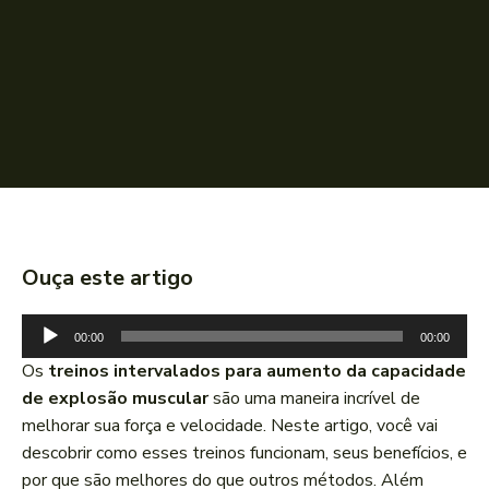
Ouça este artigo
T
00:00
00:00
o
Os
treinos intervalados para aumento da capacidade
c
de explosão muscular
são uma maneira incrível de
a
melhorar sua força e velocidade. Neste artigo, você vai
d
descobrir como esses treinos funcionam, seus benefícios, e
o
por que são melhores do que outros métodos. Além