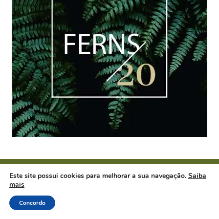
Este site possui cookies para melhorar a sua navegação.
Saiba
Páginas
Menu
mais
Home
Home
Concordo
Contato
Nutrição