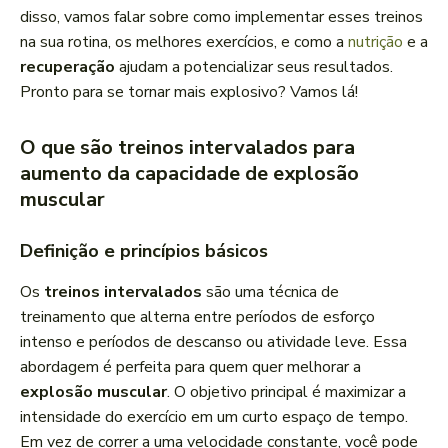
r
disso, vamos falar sobre como implementar esses treinos
d
na sua rotina, os melhores exercícios, e como a
nutrição
e a
e
recuperação
ajudam a potencializar seus resultados.
á
Pronto para se tornar mais explosivo? Vamos lá!
u
d
O que são treinos intervalados para
i
aumento da capacidade de explosão
o
muscular
Definição e princípios básicos
Os
treinos intervalados
são uma técnica de
treinamento que alterna entre períodos de esforço
intenso e períodos de descanso ou atividade leve. Essa
abordagem é perfeita para quem quer melhorar a
explosão muscular
. O objetivo principal é maximizar a
intensidade do exercício em um curto espaço de tempo.
Em vez de correr a uma velocidade constante, você pode