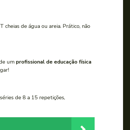
a
u
m
T cheias de água ou areia. Prático, não
e
n
t
a
r
o de um
profissional de educação física
o
gar!
u
d
i
 séries de 8 a 15 repetições,
m
i
n
u