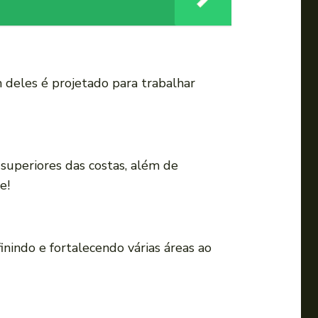
i
r
o
v
 deles é projetado para trabalhar
o
l
u
m
s superiores das costas, além de
e
e!
.
inindo e fortalecendo várias áreas ao