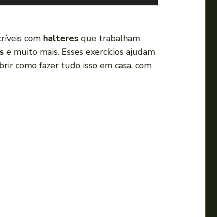
s
e
a
críveis com
halteres
que trabalham
s
s
e muito mais. Esses exercícios ajudam
s
rir como fazer tudo isso em casa, com
e
t
a
s
p
a
r
a
c
i
m