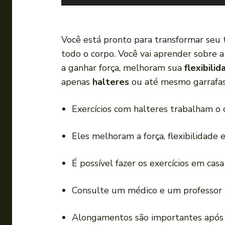
o
c
a
Você está pronto para transformar seu 
d
todo o corpo. Você vai aprender sobre 
o
a ganhar força, melhoram sua
flexibilid
r
apenas
halteres
ou até mesmo garrafas
d
e
Exercícios com halteres trabalham o 
á
u
Eles melhoram a força, flexibilidade
d
i
É possível fazer os exercícios em cas
o
Consulte um médico e um professor 
Alongamentos são importantes após o