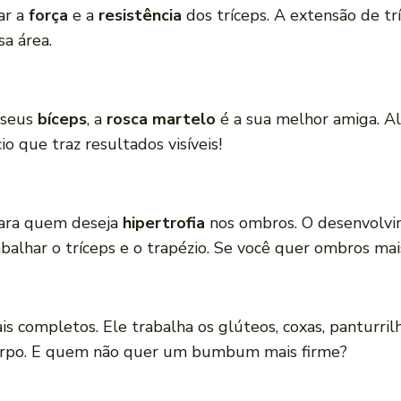
ar a
força
e a
resistência
dos tríceps. A extensão de t
a área.
 seus
bíceps
, a
rosca martelo
é a sua melhor amiga. Al
io que traz resultados visíveis!
para quem deseja
hipertrofia
nos ombros. O desenvolvi
abalhar o tríceps e o trapézio. Se você quer ombros mai
is completos. Ele trabalha os glúteos, coxas, panturri
o corpo. E quem não quer um bumbum mais firme?