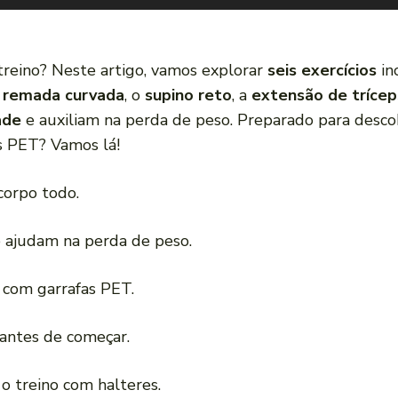
treino? Neste artigo, vamos explorar
seis exercícios
in
a
remada curvada
, o
supino reto
, a
extensão de trícep
ade
e auxiliam na perda de peso. Preparado para descob
 PET? Vamos lá!
corpo todo.
 e ajudam na perda de peso.
a com garrafas PET.
antes de começar.
 treino com halteres.