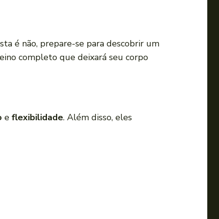
a
o
u
sta é não, prepare-se para descobrir um
p
reino completo que deixará seu corpo
a
r
a
b
a
o
e
flexibilidade
. Além disso, eles
i
x
o
p
a
r
a