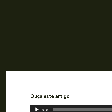
Ouça este artigo
T
00:00