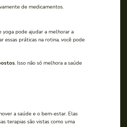
a
vamente de medicamentos.
u
m
e
e yoga pode ajudar a melhorar a
n
r essas práticas na rotina, você pode
t
a
r
postos
. Isso não só melhora a saúde
o
u
d
i
m
i
over a saúde e o bem-estar. Elas
n
sas terapias são vistas como uma
u