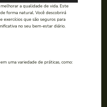
s
melhorar a qualidade de vida. Este
e
 de forma natural. Você descobrirá
a
e exercícios que são seguros para
s
ficativa no seu bem-estar diário.
s
e
t
a
s
uem uma variedade de práticas, como:
p
a
r
a
c
i
m