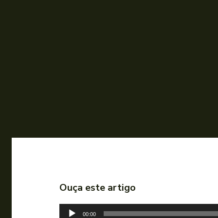
Ouça este artigo
T
00:00