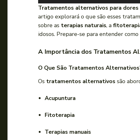
o
Tratamentos alternativos para dores 
c
artigo explorará o que são esses tratam
a
sobre as
terapias naturais
, a
fitoterapi
d
idosos. Prepare-se para entender como 
o
r
A Importância dos Tratamentos Al
d
e
O Que São Tratamentos Alternativos
á
Os
tratamentos alternativos
são abord
u
d
Acupuntura
i
o
Fitoterapia
Terapias manuais