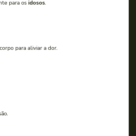
nte para os
idosos
.
i
r
o
v
o
l
orpo para aliviar a dor.
u
m
e
.
são.