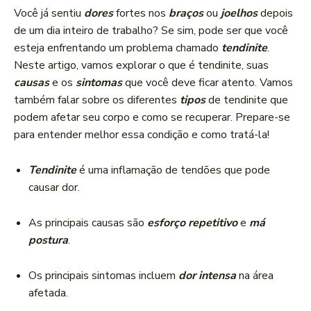
a
Você já sentiu
dores
fortes nos
braços
ou
joelhos
depois
d
de um dia inteiro de trabalho? Se sim, pode ser que você
o
esteja enfrentando um problema chamado
tendinite
.
r
Neste artigo, vamos explorar o que é tendinite, suas
d
causas
e os
sintomas
que você deve ficar atento. Vamos
e
também falar sobre os diferentes
tipos
de tendinite que
á
podem afetar seu corpo e como se recuperar. Prepare-se
u
para entender melhor essa condição e como tratá-la!
d
i
Tendinite
é uma inflamação de tendões que pode
o
causar dor.
As principais causas são
esforço repetitivo
e
má
postura
.
Os principais sintomas incluem
dor intensa
na área
afetada.