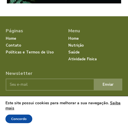
Páginas
Menu
Home
Home
Contato
Nutrição
Políticas e Termos de Uso
Saúde
Atividade Fisica
Newsletter
Enviar
Este site possui cookies para melhorar a sua navegação.
Saiba
© JornalSaudeBemEstar.Com.Br 2025 Todos os direitos
mais
reservados.
Concordo