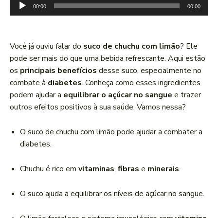
T
00:00
00:00
o
c
a
Você já ouviu falar do
suco de chuchu com limão
? Ele
d
pode ser mais do que uma bebida refrescante. Aqui estão
o
os
principais benefícios
desse suco, especialmente no
r
combate à
diabetes
. Conheça como esses ingredientes
d
podem ajudar a
equilibrar o açúcar no sangue
e trazer
e
outros efeitos positivos à sua saúde. Vamos nessa?
á
u
O suco de chuchu com limão pode ajudar a combater a
d
diabetes.
i
o
Chuchu é rico em
vitaminas
,
fibras
e
minerais
.
O suco ajuda a equilibrar os níveis de açúcar no sangue.