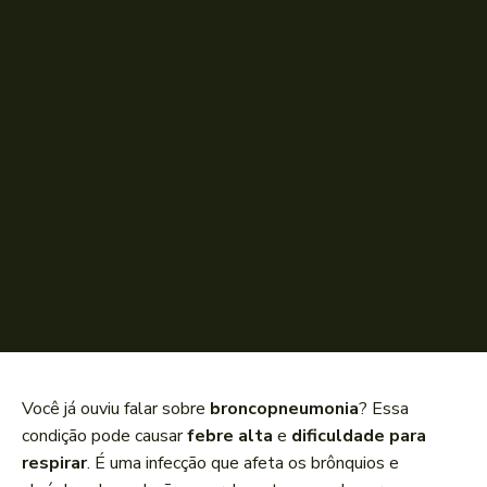
Você já ouviu falar sobre
broncopneumonia
? Essa
condição pode causar
febre alta
e
dificuldade para
respirar
. É uma infecção que afeta os brônquios e