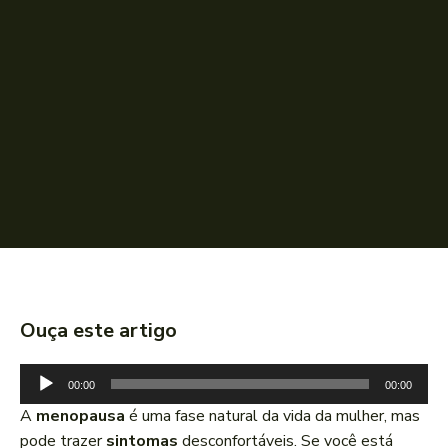
Ouça este artigo
T
00:00
00:00
o
A
menopausa
é uma fase natural da vida da mulher, mas
c
pode trazer
sintomas
desconfortáveis. Se você está