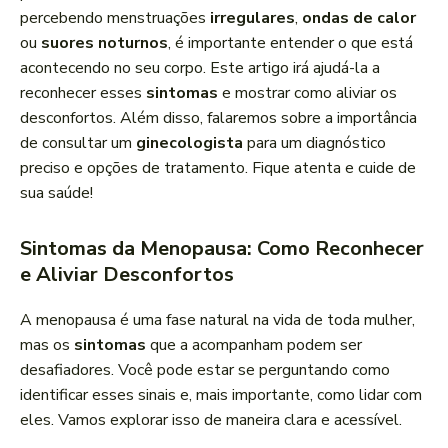
a
percebendo menstruações
irregulares
,
ondas de calor
d
ou
suores noturnos
, é importante entender o que está
o
acontecendo no seu corpo. Este artigo irá ajudá-la a
r
reconhecer esses
sintomas
e mostrar como aliviar os
d
desconfortos. Além disso, falaremos sobre a importância
e
de consultar um
ginecologista
para um diagnóstico
á
preciso e opções de tratamento. Fique atenta e cuide de
u
sua saúde!
d
i
Sintomas da Menopausa: Como Reconhecer
o
e Aliviar Desconfortos
A menopausa é uma fase natural na vida de toda mulher,
mas os
sintomas
que a acompanham podem ser
desafiadores. Você pode estar se perguntando como
identificar esses sinais e, mais importante, como lidar com
eles. Vamos explorar isso de maneira clara e acessível.