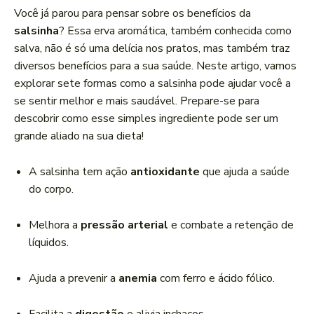
a
Você já parou para pensar sobre os benefícios da
d
salsinha
? Essa erva aromática, também conhecida como
o
salva, não é só uma delícia nos pratos, mas também traz
r
diversos benefícios para a sua saúde. Neste artigo, vamos
d
explorar sete formas como a salsinha pode ajudar você a
e
se sentir melhor e mais saudável. Prepare-se para
á
descobrir como esse simples ingrediente pode ser um
u
grande aliado na sua dieta!
d
i
A salsinha tem ação
antioxidante
que ajuda a saúde
o
do corpo.
Melhora a
pressão arterial
e combate a retenção de
líquidos.
Ajuda a prevenir a
anemia
com ferro e ácido fólico.