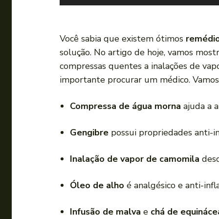
o
c
a
Você sabia que existem ótimos
remédio
d
solução. No artigo de hoje, vamos mos
o
compressas quentes a inalações de vapor
r
importante procurar um médico. Vamos 
d
e
Compressa de água morna
ajuda a a
á
u
Gengibre
possui propriedades anti-i
d
i
Inalação de vapor de camomila
desc
o
Óleo de alho
é analgésico e anti-infl
Infusão de malva
e
chá de equináce