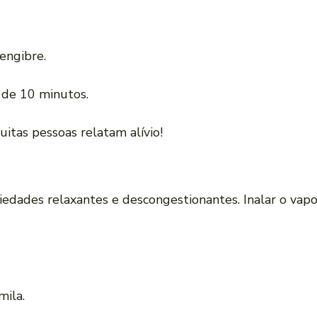
engibre.
a de 10 minutos.
itas pessoas relatam alívio!
edades relaxantes e descongestionantes. Inalar o vapor
mila.