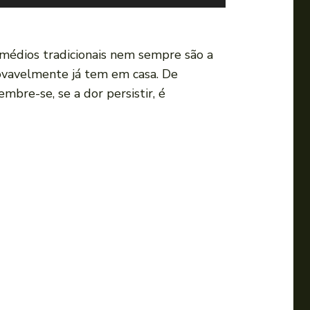
s
e
a
remédios tradicionais nem sempre são a
s
ovavelmente já tem em casa. De
s
bre-se, se a dor persistir, é
e
t
a
s
p
a
r
a
c
i
m