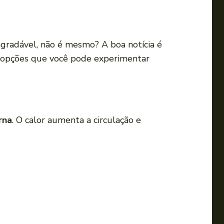
a
o
u
gradável, não é mesmo? A boa notícia é
p
s opções que você pode experimentar
a
r
a
b
a
rna
. O calor aumenta a circulação e
i
x
o
p
a
r
a