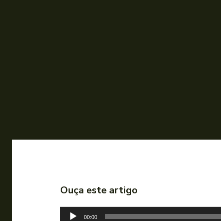
Ouça este artigo
T
00:00