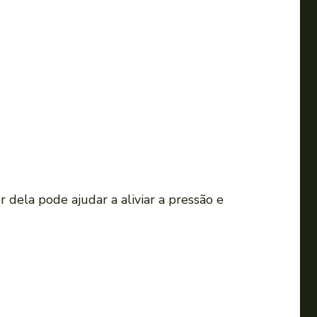
i
r
o
v
o
l
u
m
e
.
 dela pode ajudar a aliviar a pressão e