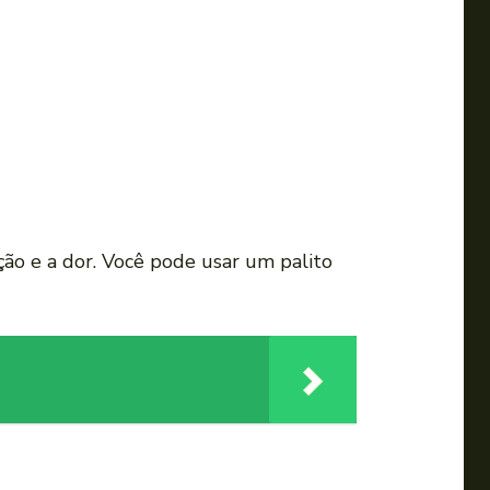
a
u
m
e
n
t
a
r
o
o e a dor. Você pode usar um palito
u
d
i
m
i
n
u