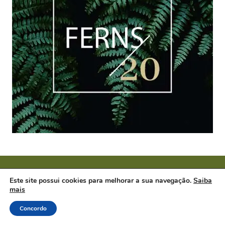
Este site possui cookies para melhorar a sua navegação.
Saiba
Páginas
Menu
mais
Home
Home
Contato
Nutrição
Concordo
Políticas e Termos de Uso
Saúde