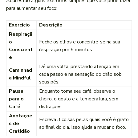
Aqui estão alguns exercícios simples que você pode fazer
para aumentar seu foco:
Exercício
Descrição
Respiraçã
o
Feche os olhos e concentre-se na sua
Conscient
respiração por 5 minutos.
e
Dê uma volta, prestando atenção em
Caminhad
cada passo e na sensação do chão sob
a Mindful
seus pés.
Pausa
Enquanto toma seu café, observe o
para o
cheiro, o gosto e a temperatura, sem
Café
distrações.
Anotaçõe
Escreva 3 coisas pelas quais você é grato
s de
ao final do dia. Isso ajuda a mudar o foco.
Gratidão