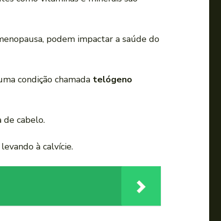
a
u
m
 menopausa, podem impactar a saúde do
e
n
t
a uma condição chamada
telógeno
a
r
o
 de cabelo.
u
d
evando à calvície.
i
m
i
n
u