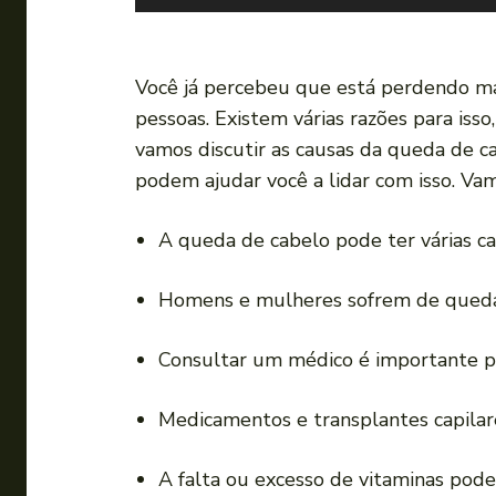
o
c
a
Você já percebeu que está perdendo m
d
pessoas. Existem várias razões para is
o
vamos discutir as causas da queda de c
r
podem ajudar você a lidar com isso. Vam
d
e
A queda de cabelo pode ter várias ca
á
u
Homens e mulheres sofrem de queda 
d
i
Consultar um médico é importante pa
o
Medicamentos e transplantes capilare
A falta ou excesso de vitaminas pode