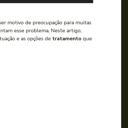
s
e
a
er motivo de preocupação para muitas
s
entam esse problema. Neste artigo,
s
ituação e as opções de
tratamento
que
e
t
a
s
p
a
r
a
c
i
m