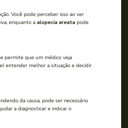
i
r
ção. Você pode perceber isso ao ver
o
iva, enquanto a
alopecia areata
pode
v
o
l
u
me permite que um médico veja
m
el entender melhor a situação e decidir
e
.
ndendo da causa, pode ser necessário
udar a diagnosticar e indicar o