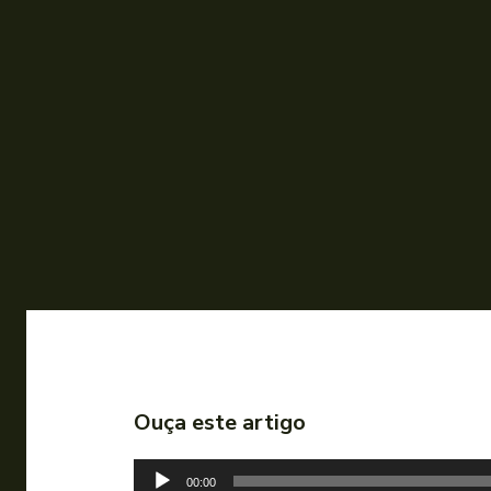
Ouça este artigo
T
00:00