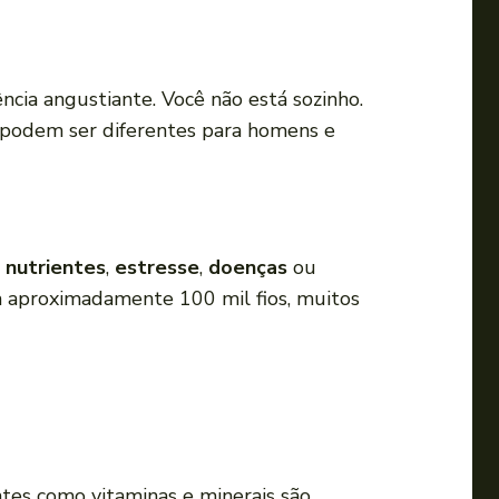
a
o
u
cia angustiante. Você não está sozinho.
p
 podem ser diferentes para homens e
a
r
a
b
a
e nutrientes
,
estresse
,
doenças
ou
i
em aproximadamente 100 mil fios, muitos
x
o
p
a
r
a
ntes como vitaminas e minerais são