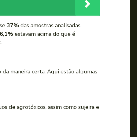
m
e
n
ase
37%
das amostras analisadas
t
6,1%
estavam acima do que é
a
.
r
o
u
so da maneira certa. Aqui estão algumas
d
i
m
i
uos de agrotóxicos, assim como sujeira e
n
u
i
r