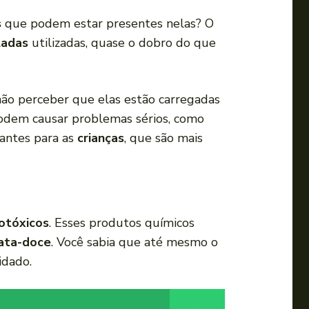
u
s
que podem estar presentes nelas? O
p
ladas
utilizadas, quase o dobro do que
a
r
a
não perceber que elas estão carregadas
b
odem causar problemas sérios, como
a
pantes para as
crianças
, que são mais
i
x
o
p
otóxicos
. Esses produtos químicos
a
ata-doce
. Você sabia que até mesmo o
r
idado.
a
a
u