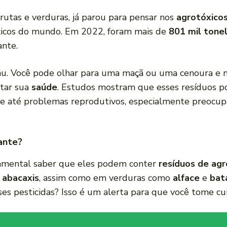
rutas e verduras, já parou para pensar nos
agrotóxico
icos do mundo. Em 2022, foram mais de
801 mil tone
ante.
ho nu. Você pode olhar para uma maçã ou uma cenoura e 
etar sua
saúde
. Estudos mostram que esses resíduos p
er e até problemas reprodutivos, especialmente preocu
ante?
amental saber que eles podem conter
resíduos de agr
e
abacaxis
, assim como em verduras como
alface
e
bat
ses pesticidas? Isso é um alerta para que você tome cu