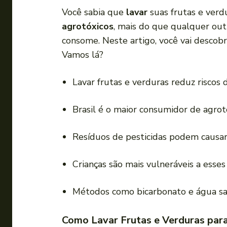
a
Você sabia que
lavar
suas frutas e verd
d
agrotóxicos
, mais do que qualquer out
o
consome. Neste artigo, você vai descobr
r
Vamos lá?
d
e
Lavar frutas e verduras reduz riscos 
á
u
Brasil é o maior consumidor de agro
d
i
Resíduos de pesticidas podem causa
o
Crianças são mais vulneráveis a esses 
Métodos como bicarbonato e água san
Como Lavar Frutas e Verduras para