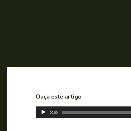
Ouça este artigo
T
00:00
o
c