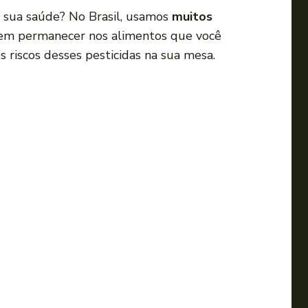
a
 sua saúde? No Brasil, usamos
muitos
s
odem permanecer nos alimentos que você
s
s riscos desses pesticidas na sua mesa.
e
t
a
s
p
a
r
a
c
i
m
a
o