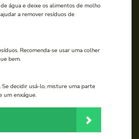
o
o de água e deixe os alimentos de molho
v
ajudar a remover resíduos de
o
l
u
m
 resíduos. Recomenda-se usar uma colher
e
gue bem.
.
. Se decidir usá-lo, misture uma parte
de um enxágue.