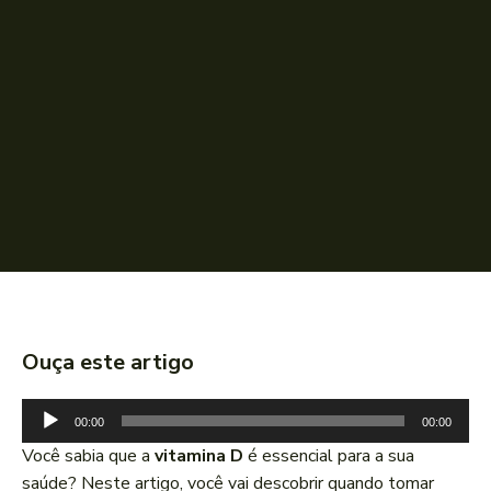
Ouça este artigo
T
00:00
00:00
o
Você sabia que a
vitamina D
é essencial para a sua
c
saúde? Neste artigo, você vai descobrir quando tomar