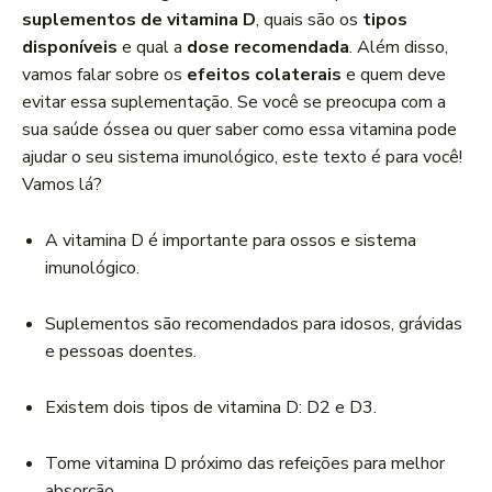
a
suplementos de vitamina D
, quais são os
tipos
d
disponíveis
e qual a
dose recomendada
. Além disso,
o
vamos falar sobre os
efeitos colaterais
e quem deve
r
evitar essa suplementação. Se você se preocupa com a
d
sua saúde óssea ou quer saber como essa vitamina pode
e
ajudar o seu sistema imunológico, este texto é para você!
á
Vamos lá?
u
d
A vitamina D é importante para ossos e sistema
i
imunológico.
o
Suplementos são recomendados para idosos, grávidas
e pessoas doentes.
Existem dois tipos de vitamina D: D2 e D3.
Tome vitamina D próximo das refeições para melhor
absorção.