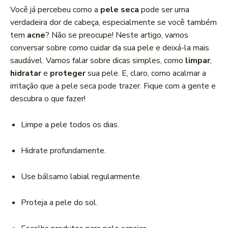
a
Você já percebeu como a
pele seca
pode ser uma
d
verdadeira dor de cabeça, especialmente se você também
o
tem
acne
? Não se preocupe! Neste artigo, vamos
r
conversar sobre como cuidar da sua pele e deixá-la mais
d
saudável. Vamos falar sobre dicas simples, como
limpar
,
e
hidratar
e
proteger
sua pele. E, claro, como acalmar a
á
irritação que a pele seca pode trazer. Fique com a gente e
u
descubra o que fazer!
d
i
Limpe a pele todos os dias.
o
Hidrate profundamente.
Use bálsamo labial regularmente.
Proteja a pele do sol.