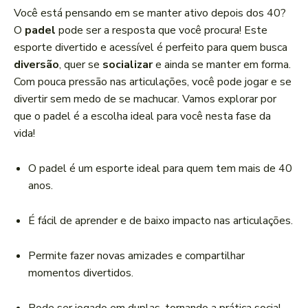
a
Você está pensando em se manter ativo depois dos 40?
d
O
padel
pode ser a resposta que você procura! Este
o
esporte divertido e acessível é perfeito para quem busca
r
diversão
, quer se
socializar
e ainda se manter em forma.
d
Com pouca pressão nas articulações, você pode jogar e se
e
divertir sem medo de se machucar. Vamos explorar por
á
que o padel é a escolha ideal para você nesta fase da
u
vida!
d
i
O padel é um esporte ideal para quem tem mais de 40
o
anos.
É fácil de aprender e de baixo impacto nas articulações.
Permite fazer novas amizades e compartilhar
momentos divertidos.