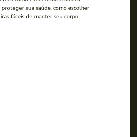
a
a proteger sua saúde, como escolher
s
eiras fáceis de manter seu corpo
s
e
t
a
s
p
a
r
a
c
i
m
a
o