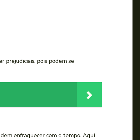
m
e
n
t
a
r
o
prejudiciais, pois podem se
u
d
i
m
i
n
u
i
 podem enfraquecer com o tempo. Aqui
r