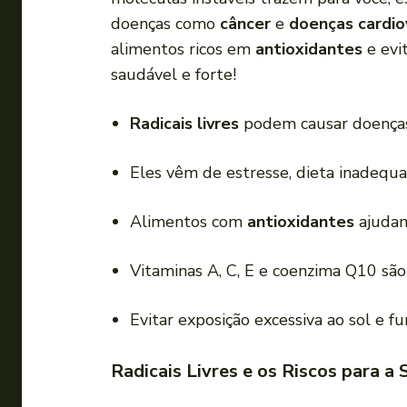
a
doenças como
câncer
e
doenças cardio
d
alimentos ricos em
antioxidantes
e evi
o
saudável e forte!
r
d
Radicais livres
podem causar doenças
e
á
Eles vêm de estresse, dieta inadequa
u
d
Alimentos com
antioxidantes
ajudam
i
o
Vitaminas A, C, E e coenzima Q10 são
Evitar exposição excessiva ao sol e f
Radicais Livres e os Riscos para a