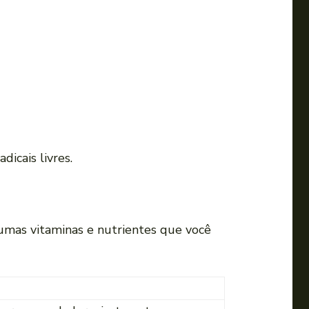
o
v
o
l
u
m
e
.
icais livres.
gumas vitaminas e nutrientes que você