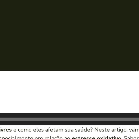
ivres
e como eles afetam sua saúde? Neste artigo, vamo
especialmente em relação ao
estresse oxidativo
. Sabe