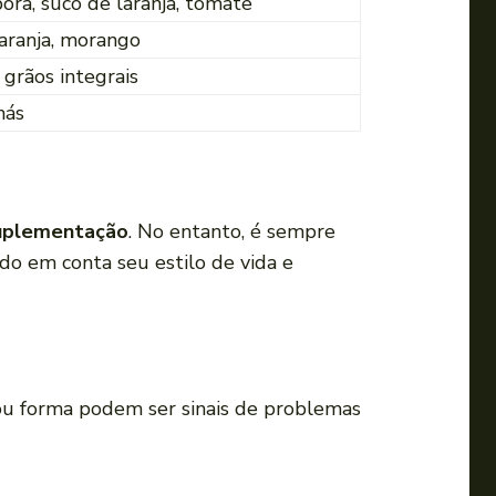
ra, suco de laranja, tomate
 laranja, morango
 grãos integrais
hás
uplementação
. No entanto, é sempre
do em conta seu estilo de vida e
ou forma podem ser sinais de problemas