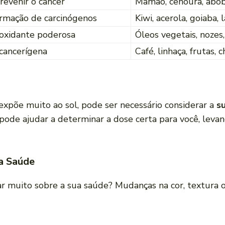
revenir o câncer
Mamão, cenoura, abóbo
ormação de carcinógenos
Kiwi, acerola, goiaba,
ioxidante poderosa
Óleos vegetais, nozes,
cancerígena
Café, linhaça, frutas, c
expõe muito ao sol, pode ser necessário considerar a
s
pode ajudar a determinar a dose certa para você, levan
a Saúde
r muito sobre a sua saúde? Mudanças na cor, textura 