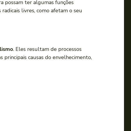
ora possam ter algumas funções
u
radicais livres, como afetam o seu
p
a
r
a
b
lismo
. Eles resultam de processos
a
as principais causas do envelhecimento,
i
x
o
p
a
r
a
a
u